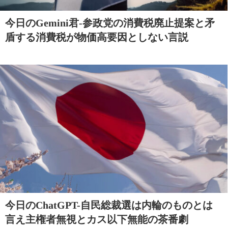
今日のGemini君-参政党の消費税廃止提案と矛
盾する消費税が物価高要因としない言説
今日のChatGPT-自民総裁選は内輪のものとは
言え主権者無視とカス以下無能の茶番劇