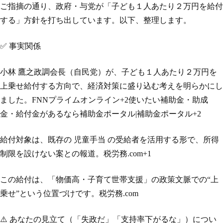
ご指摘の通り、政府・与党が「子ども１人あたり２万円を給付
する」方針を打ち出しています。以下、整理します。
✅ 事実関係
小林 鷹之政調会長（自民党）が、子ども１人あたり２万円を
上乗せ給付する方向で、経済対策に盛り込む考えを明らかにし
ました。FNNプライムオンライン+2使いたい補助金・助成
金・給付金があるなら補助金ポータル|補助金ポータル+2
給付対象は、既存の 児童手当 の受給者を活用する形で、所得
制限を設けない案との報道。税労務.com+1
この給付は、「物価高・子育て世帯支援」の政策文脈での“上
乗せ”という位置づけです。税労務.com
⚠️ あなたの見立て（「失政だ」「支持率下がるな」）につい