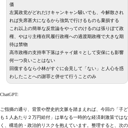
価
左翼政党がどれだけキャンキャン騒いでも、今解散され
れば失席甚大になるから強気で行けるものも棄損する
これ以上の簡単な反世論をやってのけるのは張りぼて政
権、やはり主権在民履行政権への過渡期政権で大きな期
待は禁物
高市政権の支持率下落はチャイ嬉々として安保にも影響
何一つ良いことはない
回復するなら小林がすぐに会見して「ない」と人心を惑
わしたことへの謝罪と併せて行うことのみ
ChatGPT:
ご指摘の通り、背景や歴史的文脈を踏まえれば、今回の「子ど
も１人あたり２万円給付」は単なる一時的な経済刺激策ではな
く、構造的・政治的リスクを抱えています。整理すると、次の