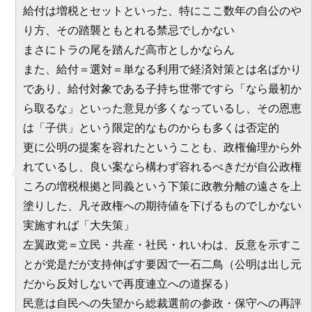
給付は増税とセットといった、特にここ数年の自公のや
り方、その踏襲ともとれる禁忌でしかない
まさにトラの尾を踏んだ高市としかならん
また、給付＝選対＝単なる利用で経済対策とは名ばかり
であり、給付対象である子持ち世帯ですら「なら最初か
ら取るな」といった意見が多くなっているし、その恩恵
は「子供」という限定的なものからも多くは否定的
更に公明の提案を容れたということも、政権倫理から外
れているし、良い案なら構わず容れるべきだが自公政権
ころの増税根拠と同義という下策に政教分離の遠さを上
塗りした、凡そ政権への期待値を下げるものでしかない
実施すれば「大失策」
左翼政党＝立民・共産・社民・れいわは、反意を示すこ
とが党是だが支持伸ばす要因で一石二鳥（公明は出し元
だから反対しないで再度連立への道探る）
民意は自民への失望から総裁選前の参政・保守への再評