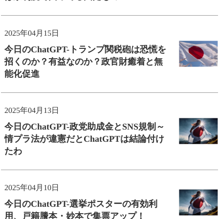
2025年04月15日
今日のChatGPT-トランプ関税砲は恐慌を
招くのか？有益なのか？政官財癒着と無
能化促進
2025年04月13日
今日のChatGPT-政党助成金とSNS規制～
情プラ法が違憲だとChatGPTは結論付け
たわ
2025年04月10日
今日のChatGPT-選挙ポスターの有効利
用、戸籍謄本・妙本で集票アップ！