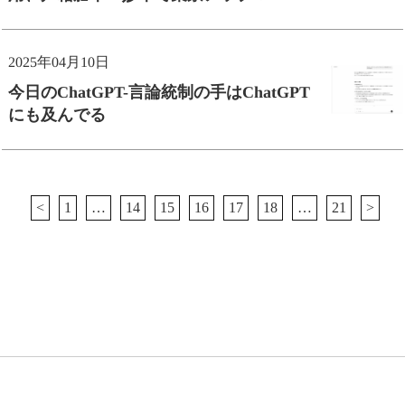
2025年04月10日
今日のChatGPT-言論統制の手はChatGPT
にも及んでる
<
1
…
14
15
16
17
18
…
21
>